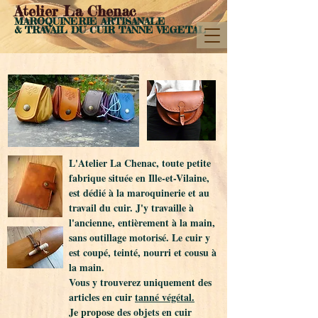
Atelier La Chenac
MAROQUINERIE ARTISANALE
& TRAVAIL DU CUIR
TANN
E VEGETAL
L'Atelier La Chenac, toute petite
fabrique située en Ille-et-Vilaine,
est dédié à la maroquinerie et au
travail du cuir. J'y travaille à
l'ancienne, entièrement à la main,
sans outillage motorisé. Le cuir y
est coupé, teinté, nourri et cousu à
la main.
Vous y trouverez uniquement des
articles en cuir
tanné végétal.
Je propose
des objets en cuir