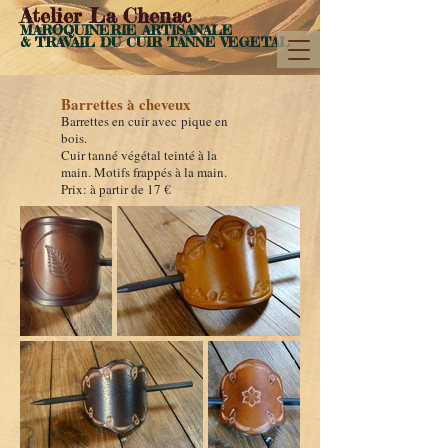
Atelier La Chenac
MAROQUINERIE ARTISANALE
& TRAVAIL DU CUIR
TANN
E VEGETAL
Barrettes à cheveux
Barrette
s
en cuir avec
pique en
bois.
Cuir tanné végétal teinté à la
main. Motifs frappés à la main.
Prix: à partir de 1
7 €