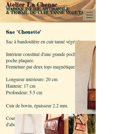
Atelier La Chenac
MAROQUINERIE ARTISANALE
& TRAVAIL DU CUIR
TANN
E VEGETAL
Sac "Chouette"
Sac à bandoulière en cuir tanné végétal.
Intérieur constitué d'une grande poche + une
poche plaquée.
Fermeture par deux tops magnétiques.
Longueur intérieure: 20 cm
Hauteur: 17 cm
Profondeur: 5.5 cm
Cuir de bovin, épaisseur 2.2 mm.
Couture main au fil de lin poissé à la cire
d'abeilles.