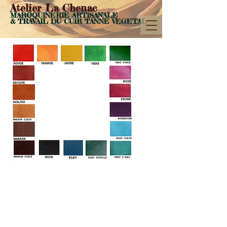
Atelier La Chenac
MAROQUINERIE ARTISANALE
& TRAVAIL DU CUIR
TANN
E VEGETAL