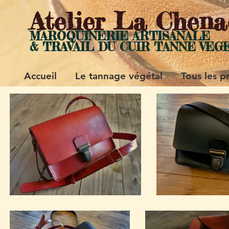
Atelier La Chena
MAROQUINERIE ARTISANALE
& TRAVAIL DU CUIR
TANN
E VEG
Accueil
Le tannage végétal
Tous les p