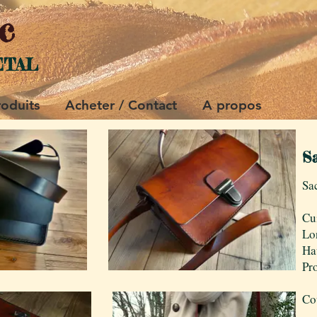
c
ETAL
roduits
Acheter / Contact
A propos
S
Sa
Cu
Lo
Ha
Pr
Cou