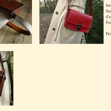
In
Sa
d'u
Fe
Pr