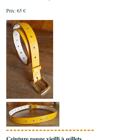
Prix: 65 €
Ceinture rouge vieilli à œillets