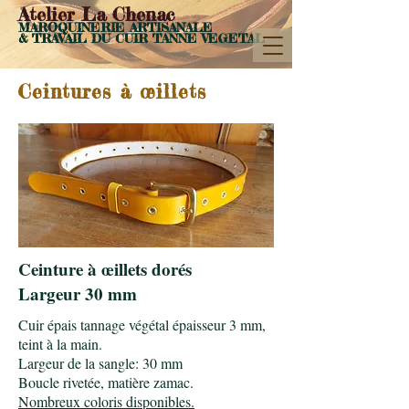
Atelier La Chenac
MAROQUINERIE ARTISANALE
& TRAVAIL DU CUIR
TANN
E VEGETAL
Ceintures à œillets
Ceinture à œillets dorés
Largeur 30 mm
Cuir épais tannage végétal épaisseur 3 mm,
teint à la main.
Largeur de la sangle: 30 mm
Boucle rivetée, matière zamac.
Nombreux coloris disponibles.