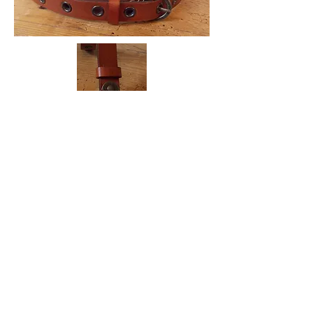
Ceinture à œillets anthracites
Largeur 20 mm
Cuir tannage végétal épaisseur 3 mm,
teint à la main.
Largeur de la sangle: 32 mm
Boucle et œillets dorés.
Boucle rivetée en laiton massif.
Nombreux coloris disponibles.
Prix: 65 €